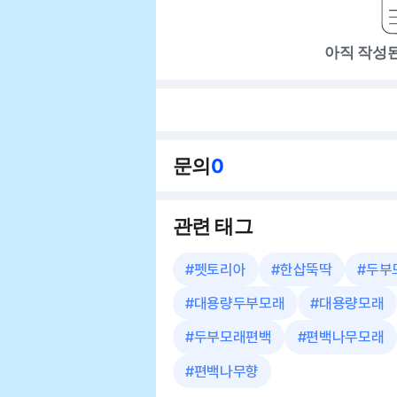
아직 작성
문의
0
관련 태그
#
펫토리아
#
한삽뚝딱
#
두부
#
대용량두부모래
#
대용량모래
#
두부모래편백
#
편백나무모래
#
편백나무향