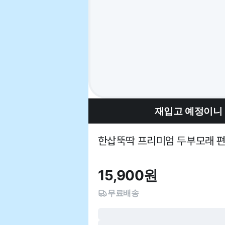
재입고 예정이니
한삽뚝딱 프리미엄 두부모래 편백나
15,900
원
무료배송