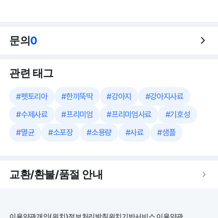
문의
0
관련 태그
#
펫토리아
#
한끼뚝딱
#
강아지
#
강아지사료
#
수제사료
#
프리미엄
#
프리미엄사료
#
기호성
#
멸균
#
소포장
#
소용량
#
사료
#
샘플
교환/환불/품절 안내
이용약관
개인(위치)정보처리방침
위치기반서비스 이용약관