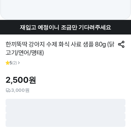
재입고 예정이니 조금만 기다려주세요
한끼뚝딱 강아지 수제 화식 사료 샘플 80g (닭
고기/연어/명태)
5
(
2
)
2,500
원
3,000원