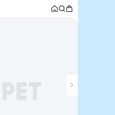
면
웰컴딜 1원
부터~