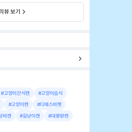
 리뷰 보기
#
고양이간식캔
#
고양이습식
#
고양이캔
#
디에스비펫
성비캔
#
길냥이캔
#
대용량캔