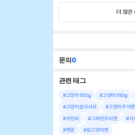
더 많은
문의
0
관련 태그
#
고양이150g
#
고양이160g
#
고양이습식사료
#
고양이주식캔
#
쿠친타
#
그레인프리캔
#
가
#
캣맘
#
길고양이캔