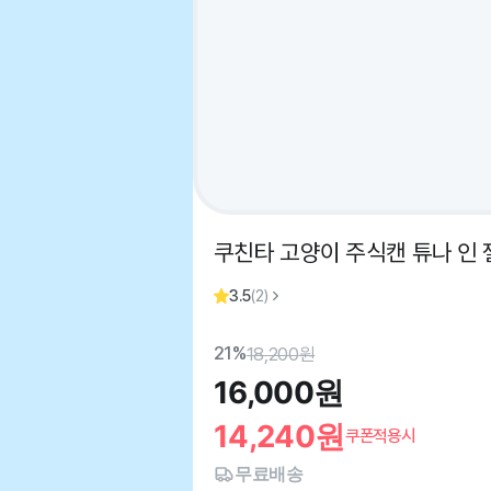
쿠친타 고양이 주식캔 튜나 인 젤리
3.5
(
2
)
21%
18,200
원
16,000
원
14,240
원
쿠폰적용시
무료배송