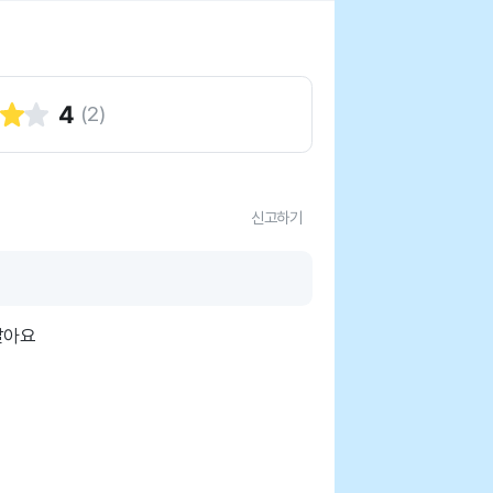
4
(
2
)
신고하기
말아요