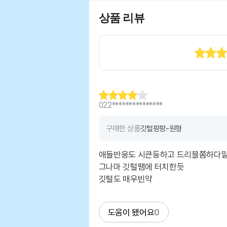
상품 리뷰
022***************
구매한 상품
깃털팡팡-원형
애들반응도 시큰둥하고 드리블쫌하다
그나마 깃털땜에 터치한듯
도움이 됐어요
0