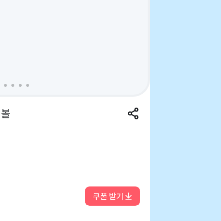
닢볼
쿠폰 받기