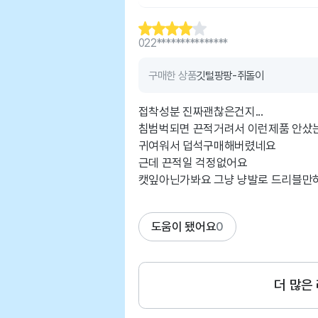
022***************
구매한 상품
깃털팡팡-쥐돌이
접착성분 진짜괜찮은건지...
침범벅되면 끈적거려서 이런제품 안샀
귀여워서 덥석구매해버렸네요
근데 끈적일 걱정없어요
도움이 됐어요
0
더 많은