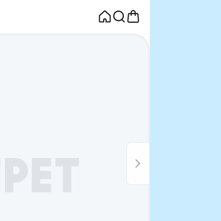
면
웰컴딜 1원
부터~