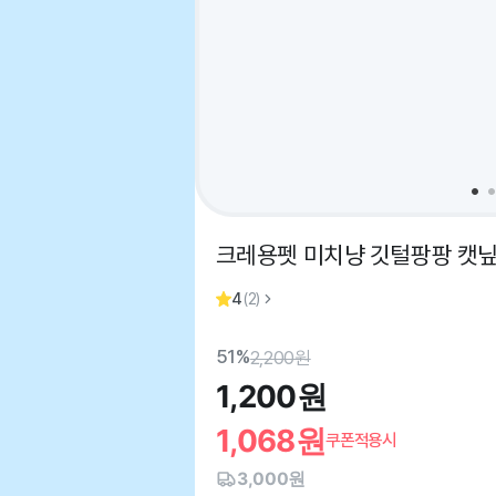
크레용펫 미치냥 깃털팡팡 캣
4
(
2
)
51%
2,200
원
1,200
원
1,068
원
쿠폰적용시
3,000원