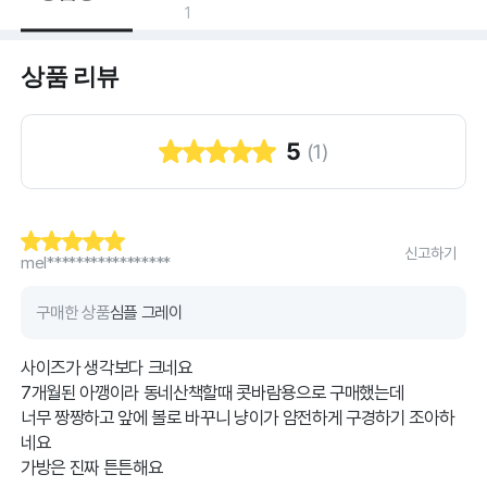
1
상품 리뷰
5
(
1
)
신고하기
mel*****************
구매한 상품
심플 그레이
사이즈가 생각보다 크네요
7개월된 아깽이라 동네산책할때 콧바람용으로 구매했는데
너무 짱짱하고 앞에 볼로 바꾸니 냥이가 얌전하게 구경하기 조아하
네요
가방은 진짜 튼튼해요