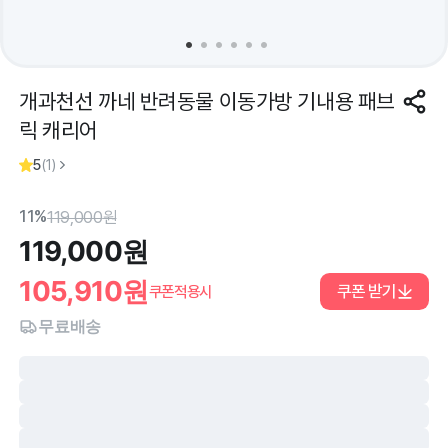
개과천선 까네 반려동물 이동가방 기내용 패브
릭 캐리어
5
(
1
)
11%
119,000
원
119,000
원
105,910
원
쿠폰 받기
쿠폰적용시
무료배송