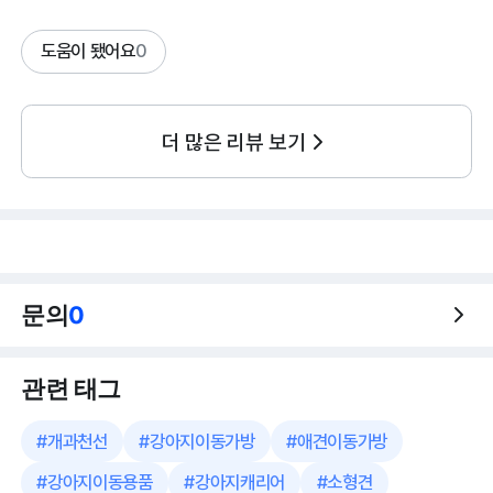
도움이 됐어요
0
더 많은 리뷰 보기
문의
0
관련 태그
#
개과천선
#
강아지이동가방
#
애견이동가방
#
강아지이동용품
#
강아지캐리어
#
소형견