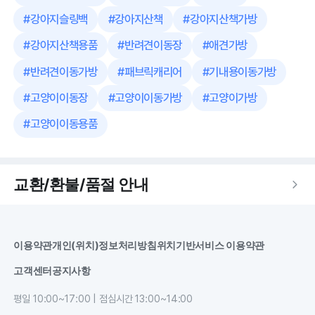
#
강아지슬링백
#
강아지산책
#
강아지산책가방
#
강아지산책용품
#
반려견이동장
#
애견가방
#
반려견이동가방
#
패브릭캐리어
#
기내용이동가방
#
고양이이동장
#
고양이이동가방
#
고양이가방
#
고양이이동용품
교환/환불/품절 안내
이용약관
개인(위치)정보처리방침
위치기반서비스 이용약관
고객센터
공지사항
평일 10:00~17:00 | 점심시간 13:00~14:00