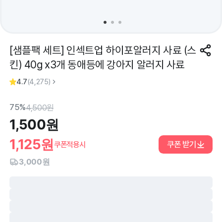
[샘플팩 세트] 인섹트업 하이포알러지 사료 (스
킨) 40g x3개 동애등에 강아지 알러지 사료
4.7
(
4,275
)
75%
4,500
원
1,500
원
1,125
원
쿠폰 받기
쿠폰적용시
3,000원