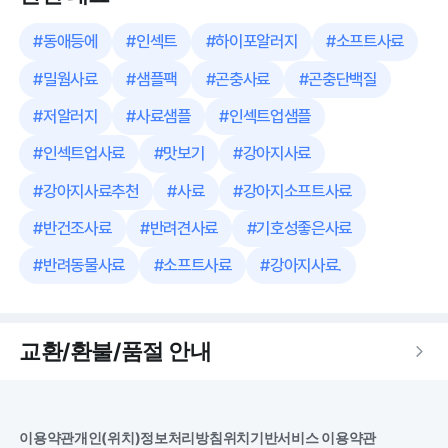
#
동애등에
#
인섹트
#
하이포알러지
#
소프트사료
#
밀웜사료
#
샘플팩
#
곤충사료
#
곤충단백질
#
저알러지
#
사료샘플
#
인섹트업샘플
#
인섹트업사료
#
맛보기
#
강아지사료
#
강아지사료추천
#
사료
#
강아지소프트사료
#
반건조사료
#
반려견사료
#
기호성좋은사료
#
반려동물사료
#
소프트사료
#
강아지사료.
교환/환불/품절 안내
이용약관
개인(위치)정보처리방침
위치기반서비스 이용약관