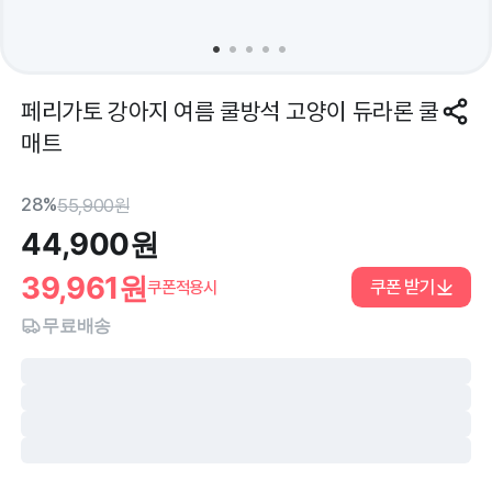
페리가토 강아지 여름 쿨방석 고양이 듀라론 쿨
매트
28%
55,900
원
44,900
원
39,961
원
쿠폰 받기
쿠폰적용시
무료배송