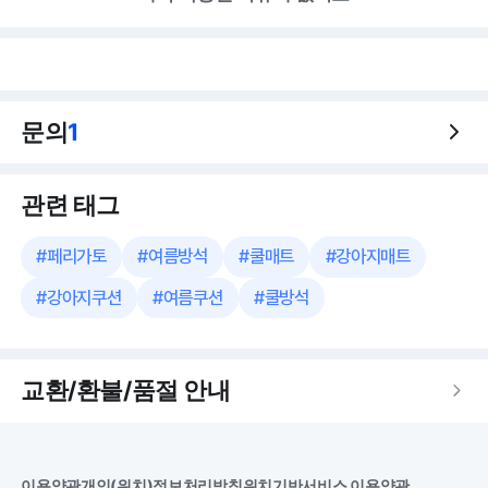
문의
1
관련 태그
#
페리가토
#
여름방석
#
쿨매트
#
강아지매트
#
강아지쿠션
#
여름쿠션
#
쿨방석
교환/환불/품절 안내
이용약관
개인(위치)정보처리방침
위치기반서비스 이용약관