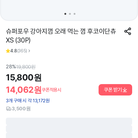
슈퍼포우 강아지껌 오래 먹는 껌 후코이단츄
XS (30P)
4.8
(
365
)
28%
19,800
원
15,800
원
14,062
원
쿠폰 받기
쿠폰적용시
3
개 구매 시 각
13,172
원
3,500원