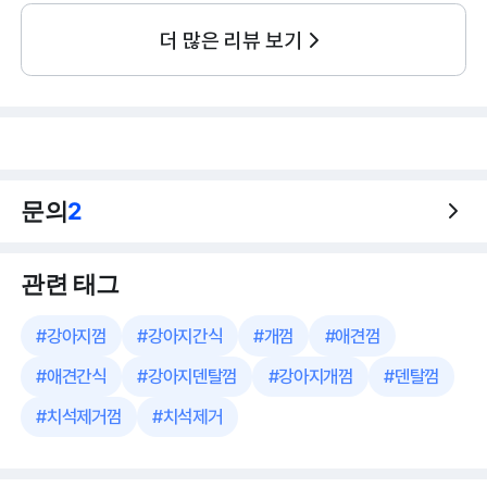
더 많은 리뷰 보기
문의
2
관련 태그
#
강아지껌
#
강아지간식
#
개껌
#
애견껌
#
애견간식
#
강아지덴탈껌
#
강아지개껌
#
덴탈껌
#
치석제거껌
#
치석제거