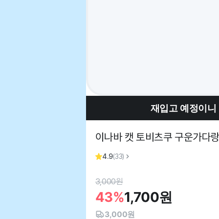
재입고 예정이니
이나바 캣 토비츠쿠 구운가다랑
4.9
(
33
)
3,000
원
43%
1,700
원
3,000원