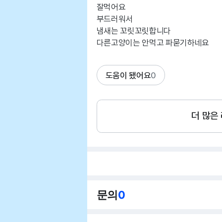
잘먹어요
부드러워서
냄새는 꼬릿꼬릿합니다
다른고양이는 안먹고 파묻기하네요
도움이 됐어요
0
더 많은
문의
0