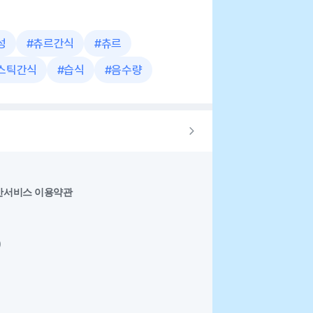
성
#
츄르간식
#
츄르
스틱간식
#
습식
#
음수량
반서비스 이용약관
0