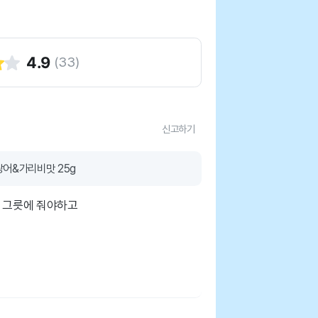
4.9
(
33
)
신고하기
어&가리비맛 25g
라 그릇에 줘야하고