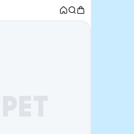
면
웰컴딜 1원
부터~