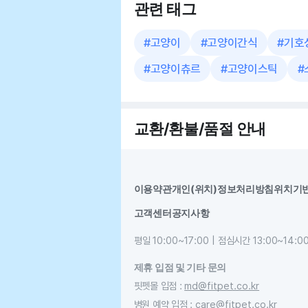
관련 태그
#
고양이
#
고양이간식
#
기호
#
고양이츄르
#
고양이스틱
#
교환/환불/품절 안내
이용약관
개인(위치)정보처리방침
위치기
고객센터
공지사항
평일 10:00~17:00 | 점심시간 13:00~14:0
제휴 입점 및 기타 문의
핏펫몰 입점
:
md@fitpet.co.kr
병원 예약 입점
:
care@fitpet.co.kr