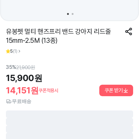
유봉펫 멀티 핸즈프리 밴드 강아지 리드줄
15mm-2.5M (13종)
5
(
1
)
35%
21,900
원
15,900
원
14,151
원
쿠폰 받기
쿠폰적용시
무료배송