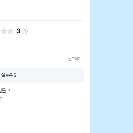
3
(
1
)
신고하기
 옐로우 S
힘들고