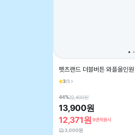
펫츠랜드 더블버튼 와플올인원 옐
3
(
1
)
44%
22,400
원
13,900
원
12,371
원
쿠폰적용시
3,000원