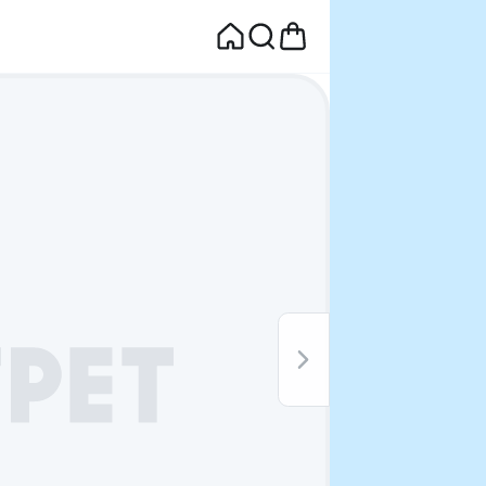
면
웰컴딜 1원
부터~