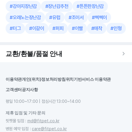
#
강아지장난감
#
장난감추천
#
튼튼한장난감
#
오래노는장난감
#
유럽
#
조이서
#
삑삑이
#
터그
#
이갈이
#
퍼피
#
이빨
#
애착
#
인형
교환/환불/품절 안내
이용약관
개인(위치)정보처리방침
위치기반서비스 이용약관
고객센터
공지사항
평일 10:00~17:00 | 점심시간 13:00~14:00
제휴 입점 및 기타 문의
핏펫몰 입점
:
md@fitpet.co.kr
병원 예약 입점
:
care@fitpet.co.kr