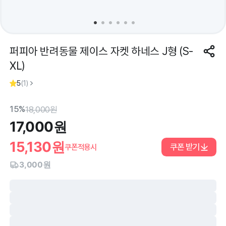
퍼피아 반려동물 제이스 자켓 하네스 J형 (S-
XL)
5
(
1
)
15%
18,000
원
17,000
원
15,130
원
쿠폰 받기
쿠폰적용시
3,000원