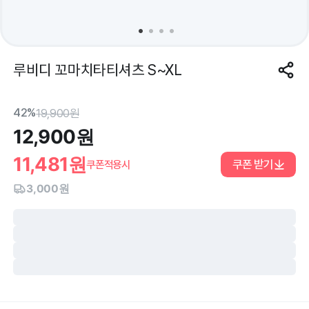
루비디 꼬마치타티셔츠 S~XL
42%
19,900
원
12,900
원
11,481
원
쿠폰 받기
쿠폰적용시
3,000원