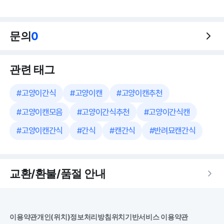
문의
0
관련 태그
#
고양이간식
#
고양이캔
#
고양이캔추천
#
고양이캔모음
#
고양이간식추천
#
고양이간식캔
#
고양이캔간식
#
간식
#
캔간식
#
반려묘캔간식
교환/환불/품절 안내
이용약관
개인(위치)정보처리방침
위치기반서비스 이용약관