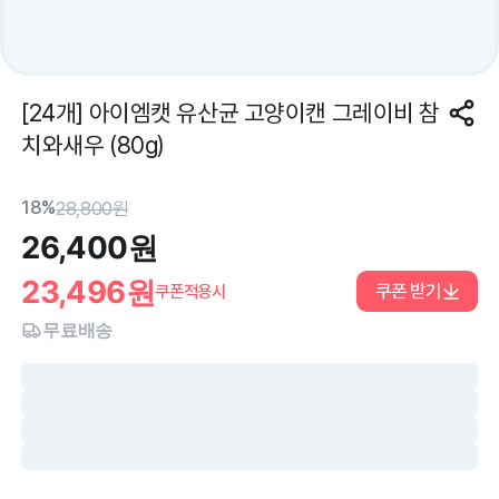
[24개] 아이엠캣 유산균 고양이캔 그레이비 참
치와새우 (80g)
18%
28,800
원
26,400
원
23,496
원
쿠폰 받기
쿠폰적용시
무료배송