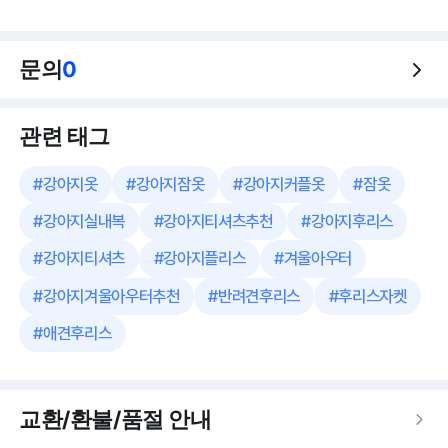
문의
0
관련 태그
#
강아지옷
#
강아지잠옷
#
강아지커플옷
#
잠옷
#
강아지실내복
#
강아지티셔츠추천
#
강아지후리스
#
강아지티셔츠
#
강아지플리스
#
겨울아우터
#
강아지겨울아우터추천
#
반려견후리스
#
후리스자켓
#
애견후리스
교환/환불/품절 안내