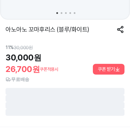
아노아노 꼬마후리스 (블루/화이트)
11%
30,000
원
30,000
원
26,700
원
쿠폰 받기
쿠폰적용시
무료배송