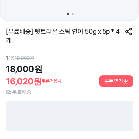
[무료배송] 펫트리온 스틱 연어 50g x 5p * 4
개
11%
18,000
원
18,000
원
16,020
원
쿠폰 받기
쿠폰적용시
무료배송