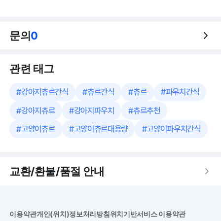
문의
0
관련 태그
#
강아지츄르간식
#
츄르간식
#
츄르
#
파우치간식
#
강아지츄르
#
강아지파우치
#
츄르추천
#
고양이츄르
#
고양이츄르대용량
#
고양이파우치간식
교환/환불/품절 안내
이용약관
개인(위치)정보처리방침
위치기반서비스 이용약관