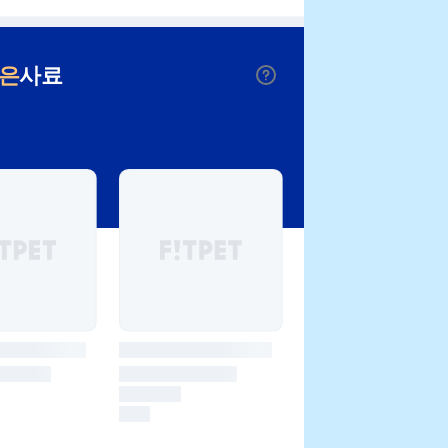
낮은
사료