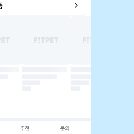
품
추천
문의