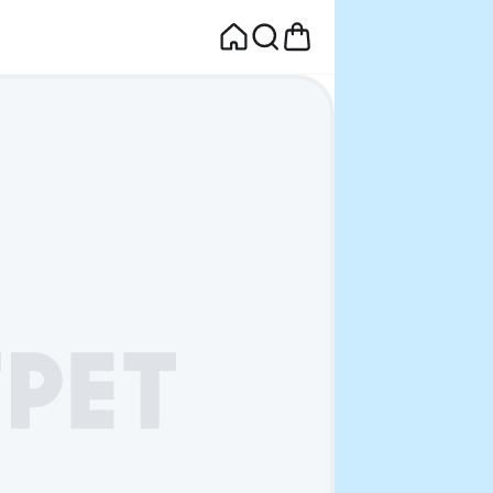
면
웰컴딜 1원
부터~