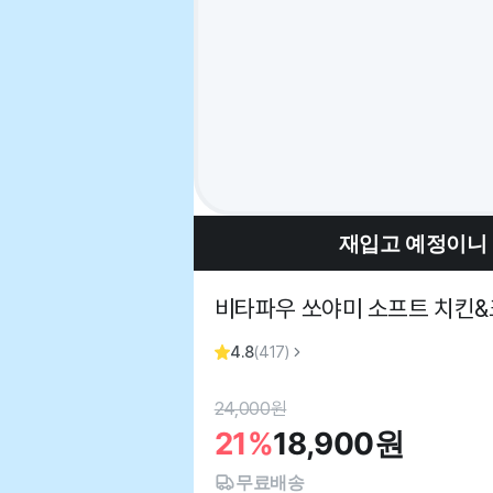
재입고 예정이니
비타파우 쏘야미 소프트 치킨&크릴
4.8
(
417
)
24,000
원
21%
18,900
원
무료배송