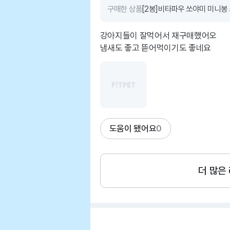
구매한 상품
[2봉]비타파우 쏘야미 미니봉
강아지들이 잘먹어서 재구매했어오
냄새도 좋고 뜯어먹이기도 좋네요
도움이 됐어요
0
더 많은