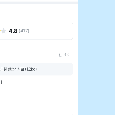
4.8
(
417
)
신고하기
릴 반습식사료 (1.2kg)
데