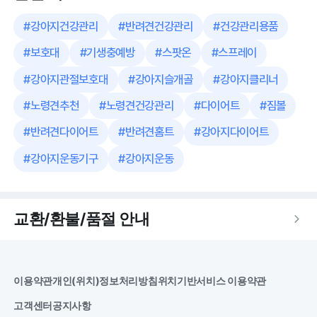
#
강아지건강관리
#
반려견건강관리
#
건강관리용품
#
보호대
#
기생충예방
#
스팟온
#
스프레이
#
강아지관절보호대
#
강아지슬개골
#
강아지클리너
#
노령견추천
#
노령견건강관리
#
다이어트
#
짐볼
#
반려견다이어트
#
반려견홈트
#
강아지다이어트
#
강아지운동기구
#
강아지운동
교환/환불/품절 안내
이용약관
개인(위치)정보처리방침
위치기반서비스 이용약관
고객센터
공지사항