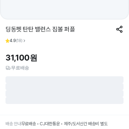
딩동펫 탄탄 밸런스 짐볼 퍼플
4.9
(
18
)
31,100
원
무료배송
배송 안내
무료배송 • CJ대한통운 • 제주/도서산간 배송비 별도