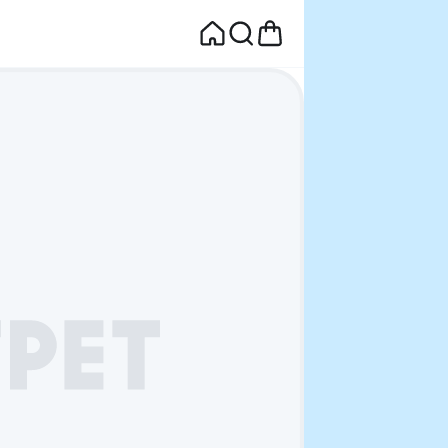
면
웰컴딜 1원
부터~