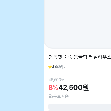
딩동펫 숨숨 동굴형 터널하우스
4.9
(
36
)
46,600
원
8%
42,500
원
무료배송