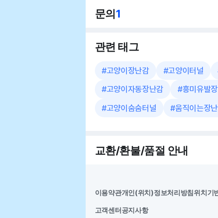
문의
1
관련 태그
#
고양이장난감
#
고양이터널
#
고양이자동장난감
#
흥미유발장
#
고양이숨숨터널
#
움직이는장난
교환/환불/품절 안내
이용약관
개인(위치)정보처리방침
위치기
고객센터
공지사항