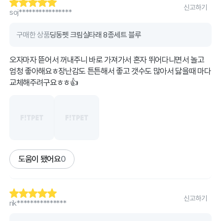
신고하기
soj****************
구매한 상품
딩동펫 크림실타래 8종세트 블루
오자마자 뜯어서 꺼내주니 바로 가져가서 혼자 뛰어다니면서 놀고
엄청 좋아해요ㅎ장난감도 튼튼해서 좋고 갯수도 많아서 닳을때 마다
교체해주려구요ㅎㅎ👍
도움이 됐어요
0
신고하기
rik***************