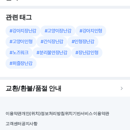
관련 태그
#
강아지장난감
#
고양이장난감
#
강아지인형
#
고양이인형
#
간식장난감
#
인형장난감
#
노즈워크
#
분리불안장난감
#
장난감인형
#
퍼즐장난감
교환/환불/품절 안내
이용약관
개인(위치)정보처리방침
위치기반서비스 이용약관
고객센터
공지사항