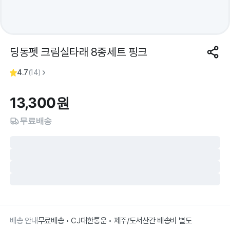
딩동펫 크림실타래 8종세트 핑크
4.7
(
14
)
13,300
원
무료배송
배송 안내
무료배송 • CJ대한통운 • 제주/도서산간 배송비 별도