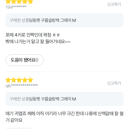
신고하기
194*******
구매한 상품
딩동펫 구름슬링백 그레이 M
포메 4키로 안짝인데 꽉참 ㅎㅎ
밖에 나가는거 알고 잘 들어가네요~~
도움이 됐어요
0
신고하기
qls**************
구매한 상품
딩동펫 구름슬링백 그레이 M
애기 귀엽죠 헤헤 아직 아기라 너무 크긴 한데 나중에 산책갈때 잘 쓸
거 같아요