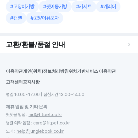
#
고양이가방
#
펫이동가방
#
카시트
#
캐리어
#
캔넬
#
고양이유모차
교환/환불/품절 안내
이용약관
개인(위치)정보처리방침
위치기반서비스 이용약관
고객센터
공지사항
평일 10:00~17:00 | 점심시간 13:00~14:00
제휴 입점 및 기타 문의
핏펫몰 입점
:
md@fitpet.co.kr
병원 예약 입점
:
care@fitpet.co.kr
도매
:
help@junglebook.co.kr