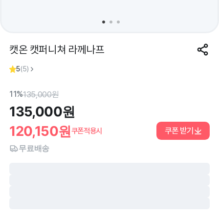
캣온 캣퍼니쳐 라께나프
5
(
5
)
11%
135,000
원
135,000
원
120,150
원
쿠폰 받기
쿠폰적용시
무료배송