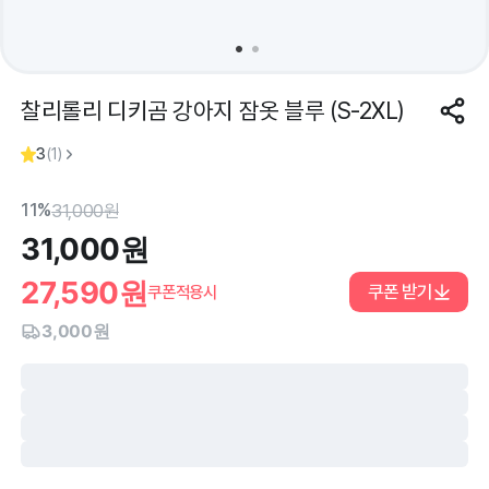
찰리롤리 디키곰 강아지 잠옷 블루 (S-2XL)
3
(
1
)
11%
31,000
원
31,000
원
27,590
원
쿠폰 받기
쿠폰적용시
3,000원