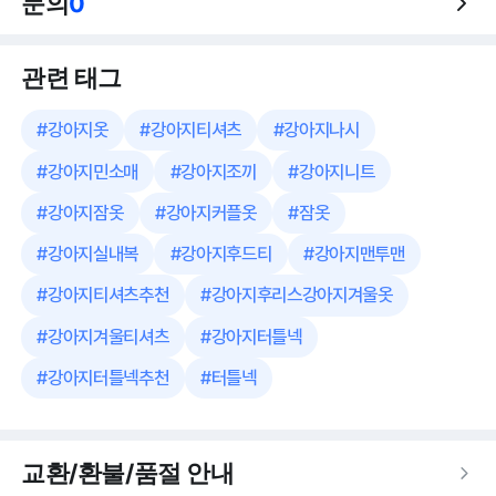
문의
0
관련 태그
#
강아지옷
#
강아지티셔츠
#
강아지나시
#
강아지민소매
#
강아지조끼
#
강아지니트
#
강아지잠옷
#
강아지커플옷
#
잠옷
#
강아지실내복
#
강아지후드티
#
강아지맨투맨
#
강아지티셔츠추천
#
강아지후리스강아지겨울옷
#
강아지겨울티셔츠
#
강아지터틀넥
#
강아지터틀넥추천
#
터틀넥
교환/환불/품절 안내