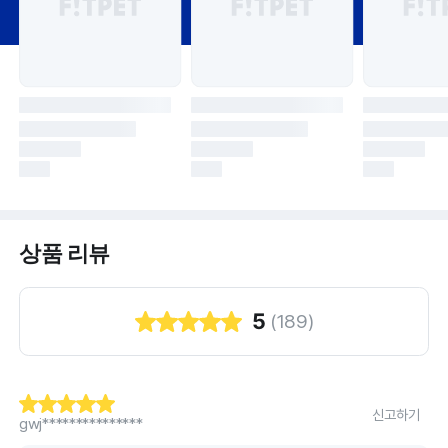
상품 리뷰
5
(
189
)
신고하기
gwj***************