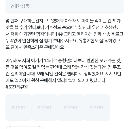
구매한 상품
몇 번째 구매하는건지 모르겠어요 아무래도 아이들 먹이는 건 제가
맛을 볼 수가 없다보니 기호성도 중요한 부분인데 우선 기호성면에
서 저희 애기한텐 합격입니다! 🤤 그리고 엘리야는 진짜 배송 빠르고
누락없이 안전하게 잘 챙겨 보내주시구요, 유통기한도 잘 적혀있고
또 길어서 만족스러운 구매였어요
아무래도 저희 애기가 14키로 중형견이다보니 웬만한 오래먹는 것,
큰 것을 먹여도 빨리 먹는 편인데 오래 먹는 간식 찾는다?하면 무조
건 엘리야입니다! 오래 먹일 간식은 엘리야로 정착했어요 ㅎㅎ 요번
에도 엘리야서 왕창 구매해서 엘리야밭이 되어버렸답니다
#도전리뷰왕