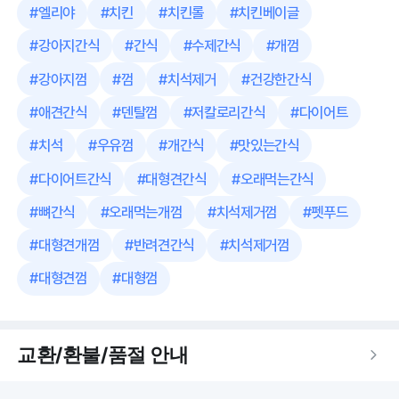
#
엘리야
#
치킨
#
치킨롤
#
치킨베이글
#
강아지간식
#
간식
#
수제간식
#
개껌
#
강아지껌
#
껌
#
치석제거
#
건강한간식
#
애견간식
#
덴탈껌
#
저칼로리간식
#
다이어트
#
치석
#
우유껌
#
개간식
#
맛있는간식
#
다이어트간식
#
대형견간식
#
오래먹는간식
#
뼈간식
#
오래먹는개껌
#
치석제거껌
#
펫푸드
#
대형견개껌
#
반려견간식
#
치석제거껌
#
대형견껌
#
대형껌
교환/환불/품절 안내