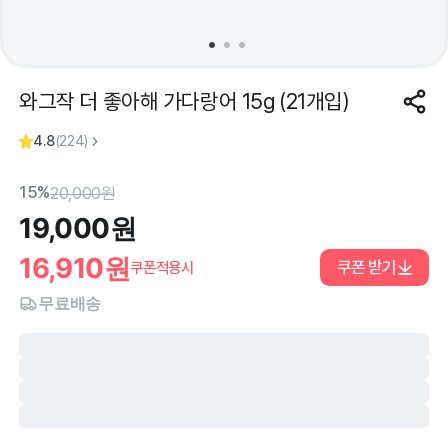
와그작 더 좋아해 가다랑어 15g (21개입)
4.8
(
224
)
15%
20,000
원
19,000
원
16,910
원
쿠폰 받기
쿠폰적용시
무료배송