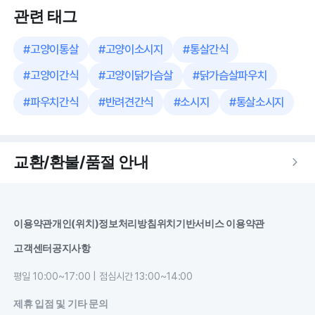
관련 태그
#
고양이통살
#
고양이소시지
#
통살간식
#
고양이간식
#
고양이닭가슴살
#
닭가슴살파우치
#
파우치간식
#
반려견간식
#
소시지
#
통살소시지
교환/환불/품절 안내
이용약관
개인(위치)정보처리방침
위치기반서비스 이용약관
고객센터
공지사항
평일 10:00~17:00 | 점심시간 13:00~14:00
제휴 입점 및 기타 문의