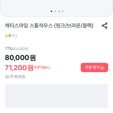
캐티스마일 스툴하우스 (핑크/브라운/블랙)
4
(
1
)
11%
80,000
원
80,000
원
71,200
원
쿠폰 받기
쿠폰적용시
무료배송