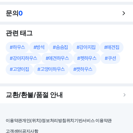
문의
0
관련 태그
#
하우스
#
방석
#
숨숨집
#
강아지집
#
애견집
#
강아지하우스
#
애견하우스
#
펫하우스
#
쿠션
#
고양이집
#
고양이하우스
#
캣하우스
교환/환불/품절 안내
이용약관
개인(위치)정보처리방침
위치기반서비스 이용약관
고객센터
공지사항