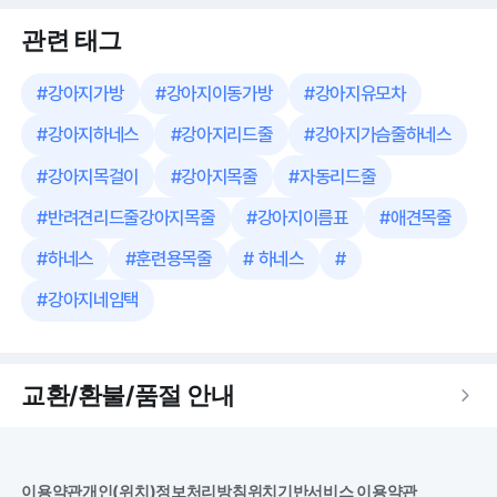
관련 태그
#
강아지가방
#
강아지이동가방
#
강아지유모차
#
강아지하네스
#
강아지리드줄
#
강아지가슴줄하네스
#
강아지목걸이
#
강아지목줄
#
자동리드줄
#
반려견리드줄강아지목줄
#
강아지이름표
#
애견목줄
#
하네스
#
훈련용목줄
#
하네스
#
#
강아지네임택
교환/환불/품절 안내
이용약관
개인(위치)정보처리방침
위치기반서비스 이용약관