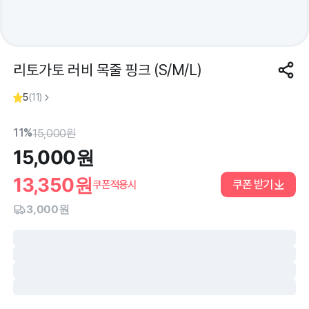
리토가토 러비 목줄 핑크 (S/M/L)
5
(
11
)
11%
15,000
원
15,000
원
13,350
원
쿠폰 받기
쿠폰적용시
3,000원