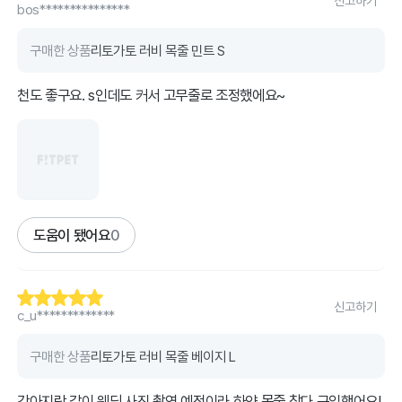
신고하기
bos***************
구매한 상품
리토가토 러비 목줄 민트 S
천도 좋구요. s인데도 커서 고무줄로 조정했에요~
도움이 됐어요
0
신고하기
c_u*************
구매한 상품
리토가토 러비 목줄 베이지 L
강아지랑 같이 웨딩 사진 촬영 예정이라 하얀 목줄 찾다 구입했어요!