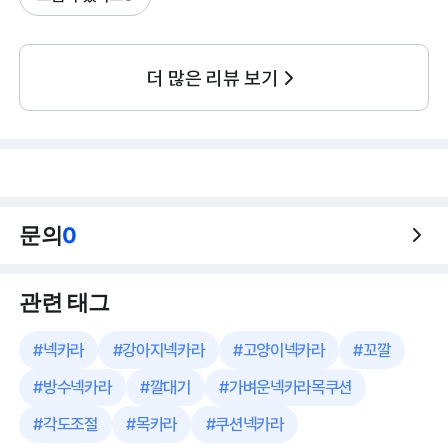
더 많은 리뷰 보기
문의
0
관련 태그
#
넥카라
#
강아지넥카라
#
고양이넥카라
#
꼬깔
#
방수넥카라
#
깔대기
#
가벼운넥카라목쿠션
#
각도조절
#
목카라
#
쿠션넥카라