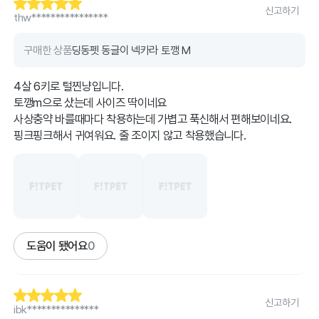
신고하기
thw****************
구매한 상품
딩동펫 동글이 넥카라 토깽 M
4살 6키로 털찐냥입니다.
토깽m으로 샀는데 사이즈 딱이네요
사상충약 바를때마다 착용하는데 가볍고 푹신해서 편해보이네요.
핑크핑크해서 귀여워요. 줄 조이지 않고 착용했습니다.
도움이 됐어요
0
신고하기
ibk***************