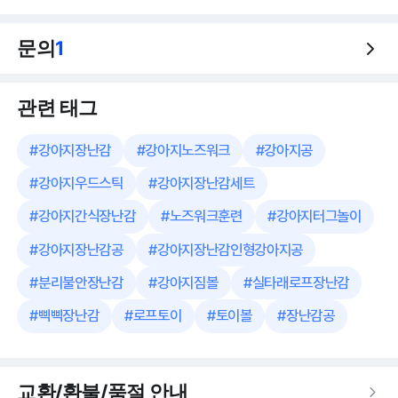
문의
1
관련 태그
#
강아지장난감
#
강아지노즈워크
#
강아지공
#
강아지우드스틱
#
강아지장난감세트
#
강아지간식장난감
#
노즈워크훈련
#
강아지터그놀이
#
강아지장난감공
#
강아지장난감인형강아지공
#
분리불안장난감
#
강아지짐볼
#
실타래로프장난감
#
삑삑장난감
#
로프토이
#
토이볼
#
장난감공
교환/환불/품절 안내