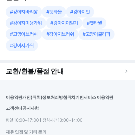
#
강아지바리깡
#
펫타올
#
강아지빗
#
강아지미용가위
#
강아지이발기
#
펫타월
#
고양이브러쉬
#
강아지브러쉬
#
고양이클리퍼
#
강아지가위
교환/환불/품절 안내
이용약관
개인(위치)정보처리방침
위치기반서비스 이용약관
고객센터
공지사항
평일 10:00~17:00 | 점심시간 13:00~14:00
제휴 입점 및 기타 문의