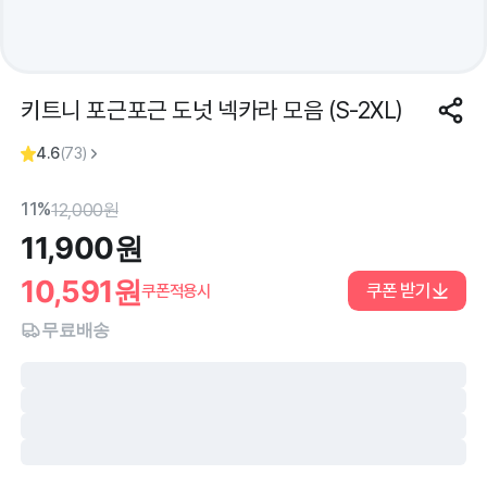
키트니 포근포근 도넛 넥카라 모음 (S-2XL)
4.6
(
73
)
11%
12,000
원
11,900
원
10,591
원
쿠폰 받기
쿠폰적용시
무료배송