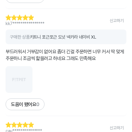
신고하기
kk7****************
구매한 상품
키트니 포근포근 도넛 넥카라 네이비 XL
부드러워서 거부감이 없어요 좀더 긴걸 주문하면 너무 커서 딱 맞게
주문하니 조금씩 핥을려고 하네요 그래도 만족해요
도움이 됐어요
0
신고하기
cau***************