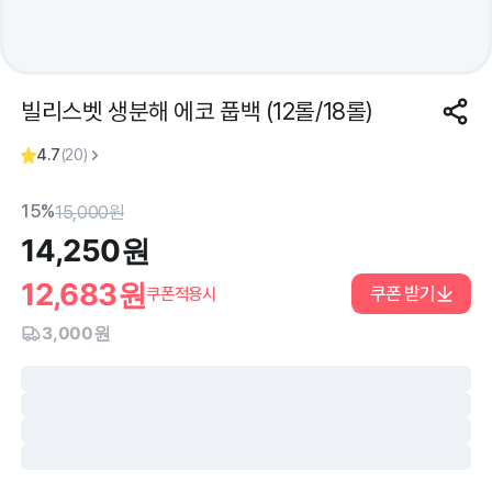
빌리스벳 생분해 에코 풉백 (12롤/18롤)
4.7
(
20
)
15%
15,000
원
14,250
원
12,683
원
쿠폰 받기
쿠폰적용시
3,000원