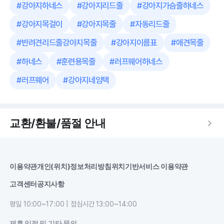
#
강아지하네스
#
강아지리드줄
#
강아지가슴줄하네스
#
강아지목걸이
#
강아지목줄
#
자동리드줄
#
반려견리드줄강아지목줄
#
강아지이름표
#
애견목줄
#
하네스
#
훈련용목줄
#
러프웨어하네스
#
러프웨어
#
강아지네임택
교환/환불/품절 안내
이용약관
개인(위치)정보처리방침
위치기반서비스 이용약관
고객센터
공지사항
평일 10:00~17:00 | 점심시간 13:00~14:00
제휴 입점 및 기타 문의