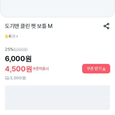
도기맨 클린 펫 보틀 M
4
(
3
)
25%
6,000
원
6,000
원
4,500
원
쿠폰 받기
쿠폰적용시
3,000원