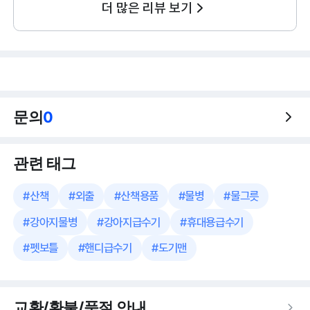
더 많은 리뷰 보기
문의
0
관련 태그
#
산책
#
외출
#
산책용품
#
물병
#
물그릇
#
강아지물병
#
강아지급수기
#
휴대용급수기
#
펫보틀
#
핸디급수기
#
도기맨
교환/환불/품절 안내