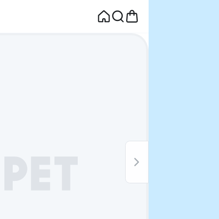
면
웰컴딜 1원
부터~