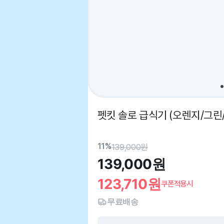
펫킷 솔로 급식기 (오렌지/그린
11%
139,000
원
139,000
원
123,710
원
쿠폰적용시
무료배송