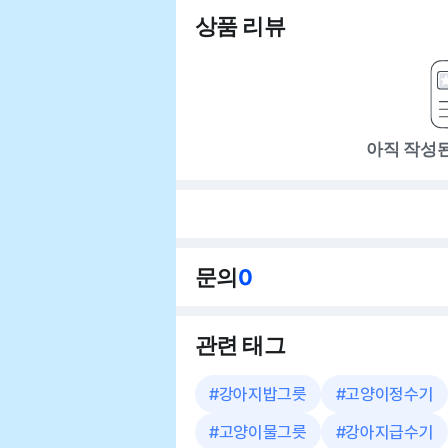
상품 리뷰
아직 작성
문의
0
관련 태그
#
강아지밥그릇
#
고양이정수기
#
고양이물그릇
#
강아지급수기