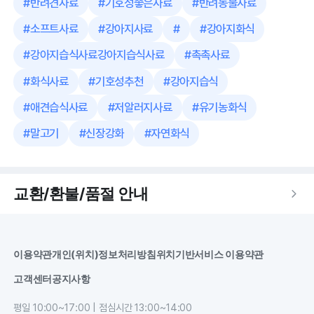
#
반려견사료
#
기호성좋은사료
#
반려동물사료
#
소프트사료
#
강아지사료
#
#
강아지화식
#
강아지습식사료강아지습식사료
#
촉촉사료
#
화식사료
#
기호성추천
#
강아지습식
#
애견습식사료
#
저알러지사료
#
유기농화식
#
말고기
#
신장강화
#
자연화식
교환/환불/품절 안내
이용약관
개인(위치)정보처리방침
위치기반서비스 이용약관
고객센터
공지사항
평일 10:00~17:00 | 점심시간 13:00~14:00