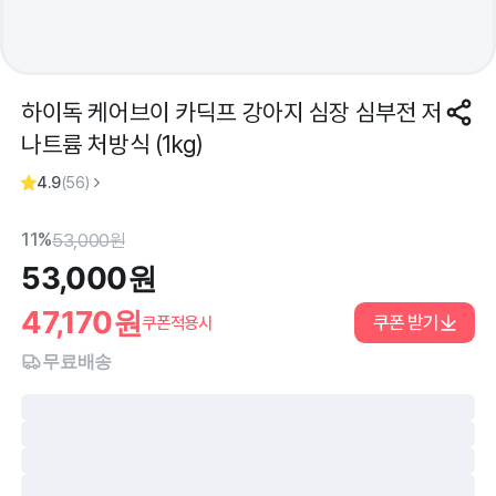
하이독 케어브이 카딕프 강아지 심장 심부전 저
나트륨 처방식 (1kg)
4.9
(
56
)
11%
53,000
원
53,000
원
47,170
원
쿠폰 받기
쿠폰적용시
무료배송