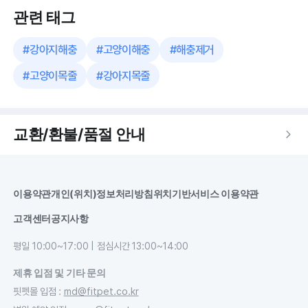
관련 태그
#
강아지해충
#
고양이해충
#
해충제거
#
고양이목줄
#
강아지목줄
교환/환불/품절 안내
이용약관
개인(위치)정보처리방침
위치기반서비스 이용약관
고객센터
공지사항
평일 10:00~17:00 | 점심시간 13:00~14:00
제휴 입점 및 기타 문의
핏펫몰 입점
:
md@fitpet.co.kr