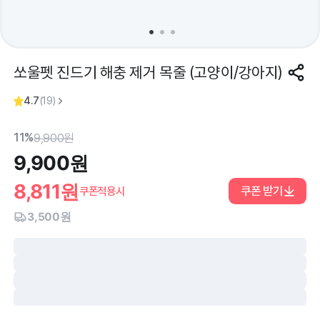
쏘울펫 진드기 해충 제거 목줄 (고양이/강아지)
4.7
(
19
)
11%
9,900
원
9,900
원
8,811
원
쿠폰 받기
쿠폰적용시
3,500원