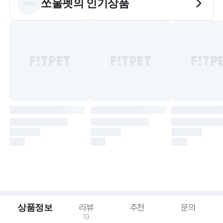
쏘울펫
의 인기상품
상품정보
리뷰
추천
문의
19