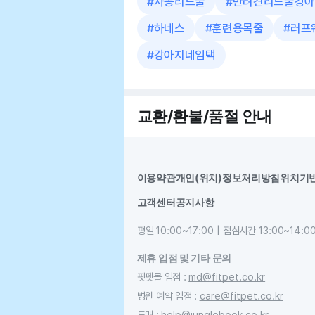
#
자동리드줄
#
반려견리드줄강아
#
하네스
#
훈련용목줄
#
러프
#
강아지네임택
교환/환불/품절 안내
이용약관
개인(위치)정보처리방침
위치기
고객센터
공지사항
평일 10:00~17:00 | 점심시간 13:00~14:0
제휴 입점 및 기타 문의
핏펫몰 입점
:
md@fitpet.co.kr
병원 예약 입점
:
care@fitpet.co.kr
도매
:
help@junglebook.co.kr