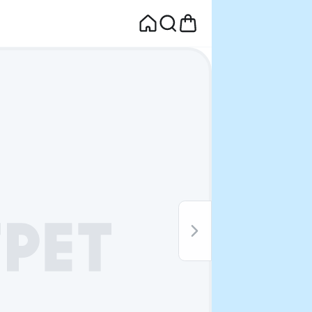
면
웰컴딜 1원
부터~