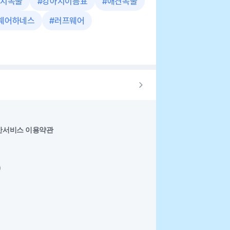
지목줄
#
강아지이름표
#
애견목줄
웨어하네스
#
러프웨어
반서비스 이용약관
0