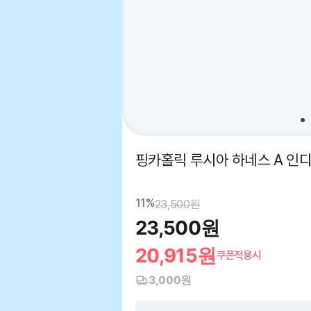
핑카홀릭 루시아 하네스 A 인디안
11%
23,500
원
23,500
원
20,915
원
쿠폰적용시
3,000원