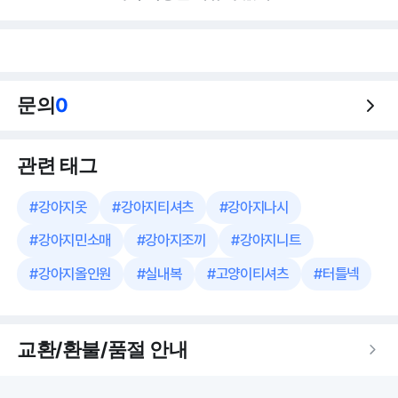
문의
0
관련 태그
#
강아지옷
#
강아지티셔츠
#
강아지나시
#
강아지민소매
#
강아지조끼
#
강아지니트
#
강아지올인원
#
실내복
#
고양이티셔츠
#
터틀넥
교환/환불/품절 안내