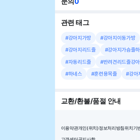
문의
0
관련 태그
#
강아지가방
#
강아지이동가방
#
강아지리드줄
#
강아지가슴줄하
#
자동리드줄
#
반려견리드줄강아
#
하네스
#
훈련용목줄
#
강아
교환/환불/품절 안내
이용약관
개인(위치)정보처리방침
위치기
고객센터
공지사항