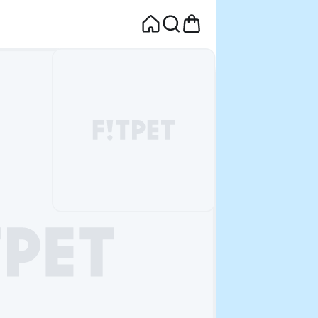
면
웰컴딜 1원
부터~