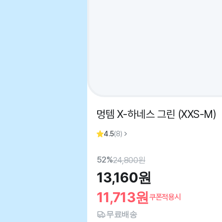
멍템 X-하네스 그린 (XXS-M)
4.5
(
8
)
52%
24,800
원
13,160
원
11,713
원
쿠폰적용시
무료배송