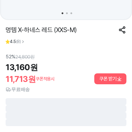
멍템 X-하네스 레드 (XXS-M)
4.5
(
8
)
52%
24,800
원
13,160
원
11,713
원
쿠폰 받기
쿠폰적용시
무료배송