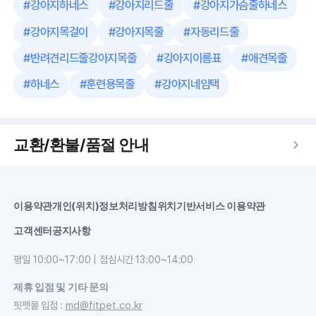
#
강아지하네스
#
강아지리드줄
#
강아지가슴줄하네스
#
강아지목걸이
#
강아지목줄
#
자동리드줄
#
반려견리드줄강아지목줄
#
강아지이름표
#
애견목줄
#
하네스
#
훈련용목줄
#
강아지네임택
교환/환불/품절 안내
이용약관
개인(위치)정보처리방침
위치기반서비스 이용약관
고객센터
공지사항
평일 10:00~17:00 | 점심시간 13:00~14:00
제휴 입점 및 기타 문의
핏펫몰 입점
:
md@fitpet.co.kr