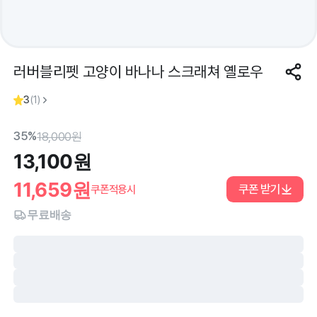
러버블리펫 고양이 바나나 스크래쳐 옐로우
3
(
1
)
35%
18,000
원
13,100
원
11,659
원
쿠폰 받기
쿠폰적용시
무료배송