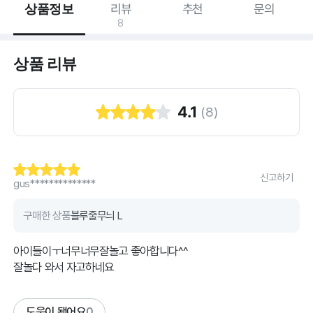
상품정보
리뷰
추천
문의
8
상품 리뷰
4.1
(
8
)
신고하기
gus**************
구매한 상품
블루줄무늬 L
아이들이ㅜ너무너무잘놀고 좋아합니다^^
잘놀다 와서 자고하네요
도움이 됐어요
0