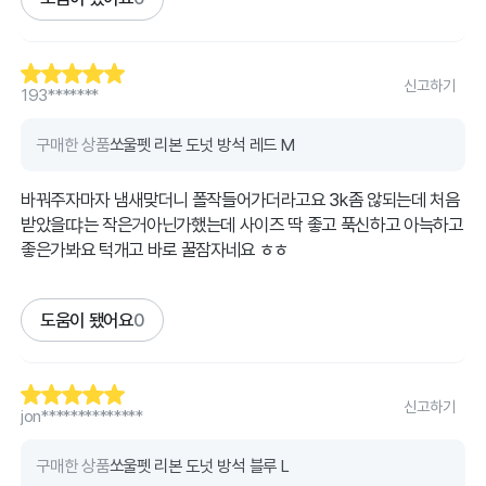
신고하기
193*******
구매한 상품
쏘울펫 리본 도넛 방석 레드 M
바꿔주자마자 냄새맞더니 폴작들어가더라고요 3k좀 않되는데 처음
받았을땨는 작은거아닌가했는데 사이즈 딱 좋고 푹신하고 아늑하고
좋은가봐요 턱개고 바로 꿀잠자네요 ㅎㅎ
도움이 됐어요
0
신고하기
jon**************
구매한 상품
쏘울펫 리본 도넛 방석 블루 L