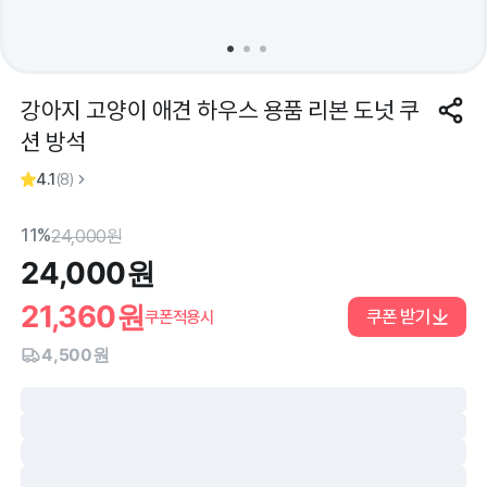
강아지 고양이 애견 하우스 용품 리본 도넛 쿠
션 방석
4.1
(
8
)
11%
24,000
원
24,000
원
21,360
원
쿠폰 받기
쿠폰적용시
4,500원