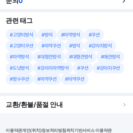
문의
0
관련 태그
#
고양이방석
#
방석
#
마약방석
#
쿠션
#
고양이쿠션
#
마약쿠션
#
방석
#
강아지방석
#
마약방석
#
대형견방석
#
대형견방석
#
애견방석
#
도넛방석
#
강아지마약방석
#
쿠션
#
강아지쿠션
#
방수쿠션
#
마약쿠션
#
마약쿠션
교환/환불/품절 안내
이용약관
개인(위치)정보처리방침
위치기반서비스 이용약관