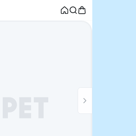
면
웰컴딜 1원
부터~