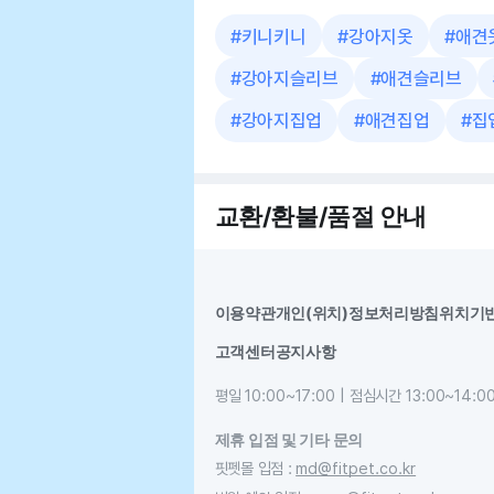
#
키니키니
#
강아지옷
#
애견
#
강아지슬리브
#
애견슬리브
#
강아지집업
#
애견집업
#
집
교환/환불/품절 안내
이용약관
개인(위치)정보처리방침
위치기
고객센터
공지사항
평일 10:00~17:00 | 점심시간 13:00~14:0
제휴 입점 및 기타 문의
핏펫몰 입점
:
md@fitpet.co.kr