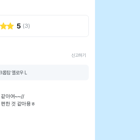
5
(
3
)
신고하기
크롭탑 옐로우 L
같아여~~//
 편한 것 같아용ㅎ