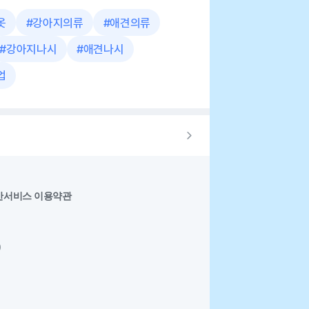
옷
#
강아지의류
#
애견의류
#
강아지나시
#
애견나시
업
반서비스 이용약관
0