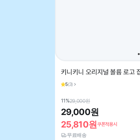
키니키니 오리지널 볼륨 로고 집업
5
(
3
)
11%
29,000
원
29,000
원
25,810
원
쿠폰적용시
무료배송