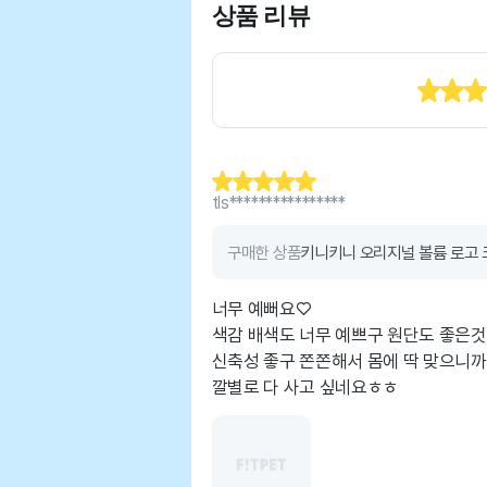
상품 리뷰
tls****************
구매한 상품
키니키니 오리지널 볼륨 로고 
너무 예뻐요♡
색감 배색도 너무 예쁘구 원단도 좋은것 
신축성 좋구 쫀쫀해서 몸에 딱 맞으니까
깔별로 다 사고 싶네요ㅎㅎ