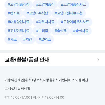
#
고양이습식캔
#
고양이습식
#
고양이습식사료
#
캔사료
#
고양이주식캔
#
고양이캔사료추천
#
대용량캔사료
#
파우치사료
#
고양이파우치사료
#
고양이팩사료
#
보레알
#
습식캔
#
습식사료
#
사료
#
치킨
#
칠면조
교환/환불/품절 안내
이용약관
개인(위치)정보처리방침
위치기반서비스 이용약관
고객센터
공지사항
평일 10:00~17:00 | 점심시간 13:00~14:00