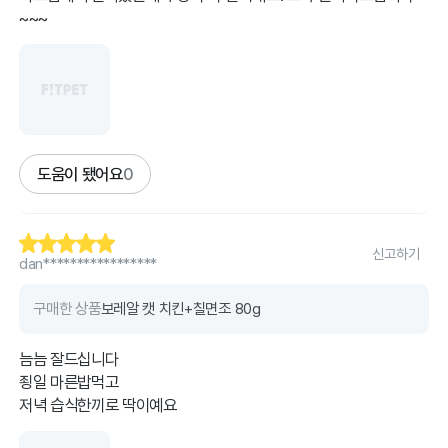
~~~
도움이 됐어요
0
신고하기
dan*****************
구매한 상품
보레알 캣 치킨+칠면조 80g
늠늠 잘드십니다
죙일 마른밥먹고
저녁 습식한끼로 딱이예요