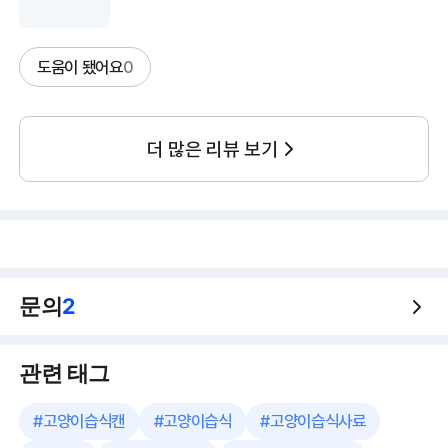
도움이 됐어요
0
더 많은 리뷰 보기
문의
2
관련 태그
#
고양이습식캔
#
고양이습식
#
고양이습식사료