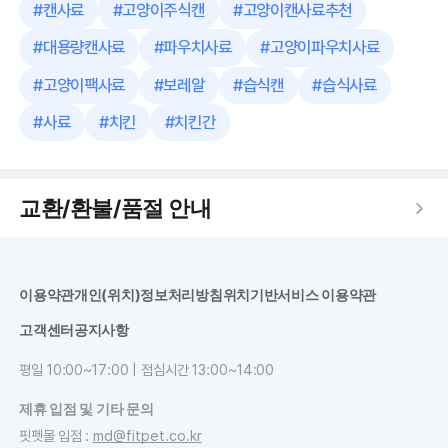
#
캔사료
#
고양이주식캔
#
고양이캔사료추천
#
대용량캔사료
#
파우치사료
#
고양이파우치사료
#
고양이팩사료
#
보레알
#
습식캔
#
습식사료
#
사료
#
치킨
#
치킨간
교환/환불/품절 안내
이용약관
개인(위치)정보처리방침
위치기반서비스 이용약관
고객센터
공지사항
평일 10:00~17:00 | 점심시간 13:00~14:00
제휴 입점 및 기타 문의
핏펫몰 입점
:
md@fitpet.co.kr