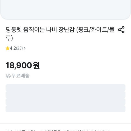
딩동펫 움직이는 나비 장난감 (핑크/화이트/블
루)
4.2
(
33
)
18,900
원
무료배송