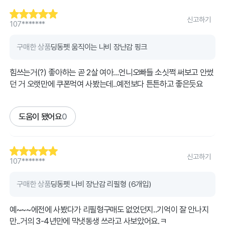
신고하기
107*******
구매한 상품
딩동펫 움직이는 나비 장난감 핑크
힘쓰는거(?) 좋아하는 곧 2살 여아...언니오빠들 소싯쩍 써보고 안썼
던 거 오랫만에 쿠폰먹여 사봤는데..예전보다 튼튼하고 좋은듯요
도움이 됐어요
0
신고하기
107*******
구매한 상품
딩동펫 나비 장난감 리필형 (6개입)
예~~~에전에 사봤다가 리필형구매도 없었던지..기억이 잘 안나지
만..거의 3-4년만에 막냇동생 쓰라고 사보았어요.ㅋ