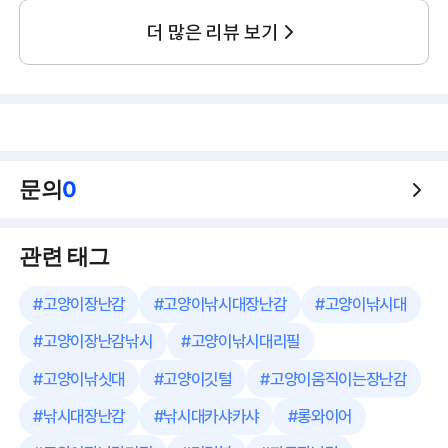
더 많은 리뷰 보기
문의
0
관련 태그
#
고양이장난감
#
고양이낚시대장난감
#
고양이낚시대
#
고양이장난감낚시
#
고양이낚시대리필
#
고양이낚싯대
#
고양이깃털
#
고양이움직이는장난감
#
낚시대장난감
#
낚시대카샤카샤
#
롱와이어