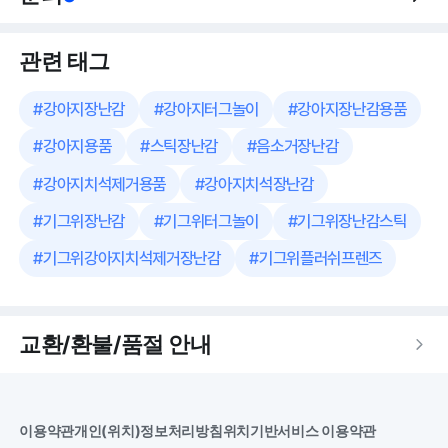
관련 태그
#
강아지장난감
#
강아지터그놀이
#
강아지장난감용품
#
강아지용품
#
스틱장난감
#
음소거장난감
#
강아지치석제거용품
#
강아지치석장난감
#
기그위장난감
#
기그위터그놀이
#
기그위장난감스틱
#
기그위강아지치석제거장난감
#
기그위플러쉬프렌즈
교환/환불/품절 안내
이용약관
개인(위치)정보처리방침
위치기반서비스 이용약관