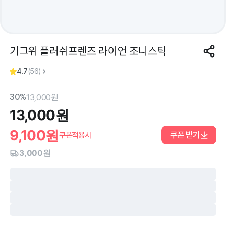
기그위 플러쉬프렌즈 라이언 조니스틱
4.7
(
56
)
30%
13,000
원
13,000
원
9,100
원
쿠폰 받기
쿠폰적용시
3,000원