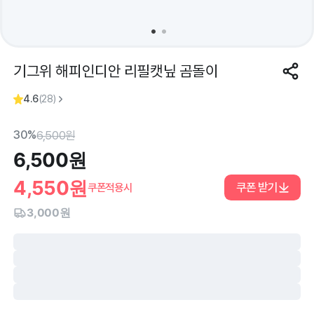
기그위 해피인디안 리필캣닢 곰돌이
4.6
(
28
)
30%
6,500
원
6,500
원
4,550
원
쿠폰 받기
쿠폰적용시
3,000원