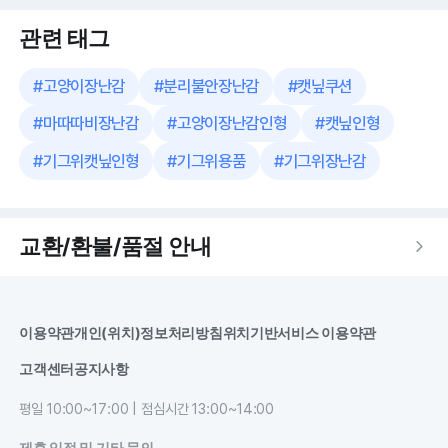
관련 태그
#
고양이장난감
#
분리불안장난감
#
캣닢쿠션
#
마따따비장난감
#
고양이장난감인형
#
캣닢인형
#
기그위캣닢인형
#
기그위용품
#
기그위장난감
교환/환불/품절 안내
이용약관
개인(위치)정보처리방침
위치기반서비스 이용약관
고객센터
공지사항
평일 10:00~17:00 | 점심시간 13:00~14:00
제휴 입점 및 기타 문의