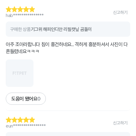
신고하기
hab***************
구매한 상품
기그위 해피인디안 리필캣닢 곰돌이
아주 조아라합니다 침이 흥건하네요.. 격하게 흥분하셔서 사진이 다
흔들렸네요ㅋㅋㅋ
도움이 됐어요
0
신고하기
eun****************