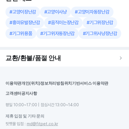
#
고양이장난감
#
고양이사냥
#
고양이자동장난감
#
흥미유발장난감
#
움직이는장난감
#
기그위장난감
#
기그위용품
#
기그위자동장난감
#
기그위사냥장난감
교환/환불/품절 안내
이용약관
개인(위치)정보처리방침
위치기반서비스 이용약관
고객센터
공지사항
평일 10:00~17:00 | 점심시간 13:00~14:00
제휴 입점 및 기타 문의
핏펫몰 입점
:
md@fitpet.co.kr