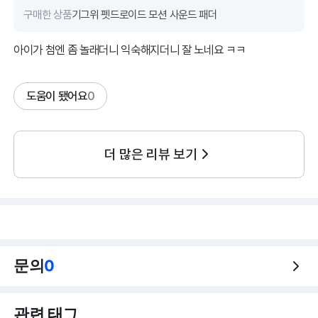
구매한 상품
기그위 펫드로이드 모션 사운드 패더
아이가 첨엔 좀 놀래더니 익숙해지더니 잘 노네요 ㅋㅋ
도움이 됐어요
0
더 많은 리뷰 보기
문의
0
관련 태그