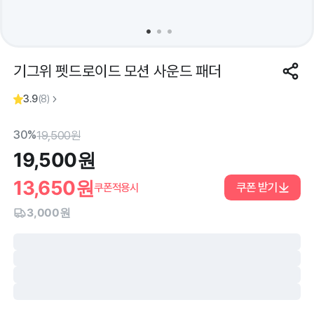
기그위 펫드로이드 모션 사운드 패더
3.9
(
8
)
30%
19,500
원
19,500
원
13,650
원
쿠폰 받기
쿠폰적용시
3,000원